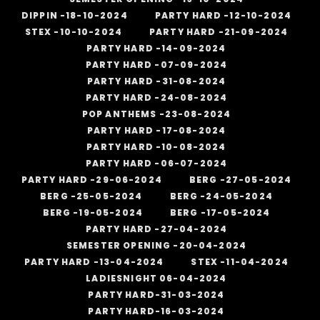
DIPPIN -18-10-2024
PARTY HARD -12-10-2024
STEX -10-10-2024
PARTY HARD -21-09-2024
PARTY HARD -14-09-2024
PARTY HARD -07-09-2024
PARTY HARD -31-08-2024
PARTY HARD -24-08-2024
POP ANTHEMS -23-08-2024
PARTY HARD -17-08-2024
PARTY HARD -10-08-2024
PARTY HARD -06-07-2024
PARTY HARD -29-06-2024
BERG -27-05-2024
BERG -25-05-2024
BERG -24-05-2024
BERG -19-05-2024
BERG -17-05-2024
PARTY HARD -27-04-2024
SEMESTER OPENING -20-04-2024
PARTY HARD -13-04-2024
STEX -11-04-2024
LADIESNIGHT 06-04-2024
PARTY HARD-31-03-2024
PARTY HARD-16-03-2024