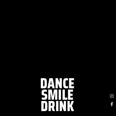
DANCE
SMILE
DRINK