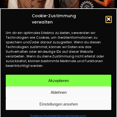
Cookie-Zustimmung
verwalten
Um dir ein optimales Erlebnis zu bieten, verwenden wir
Technologien wie Cookies, um Geräteinformationen zu
speichern und/oder darauf zuzugreifen. Wenn du diesen
Technologien zustimmst, können wir Daten wie das
Surfverhalten oder eindeutige IDs auf dieser Website
verarbeiten. Wenn du deine Zustimmung nicht erteilst oder
zurückziehst, können bestimmte Merkmale und Funktionen
beeinträchtigt werden.
Akzeptieren
Ablehnen
Einstellungen ansehen
Datenschutzerklärung
Impressum